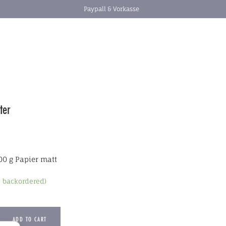
Paypall & Vorkasse
ter
00 g Papier matt
e backordered)
ADD TO CART