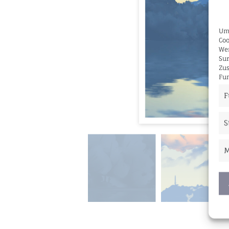
Um 
Coo
Wen
Sur
Zus
Fun
F
S
M