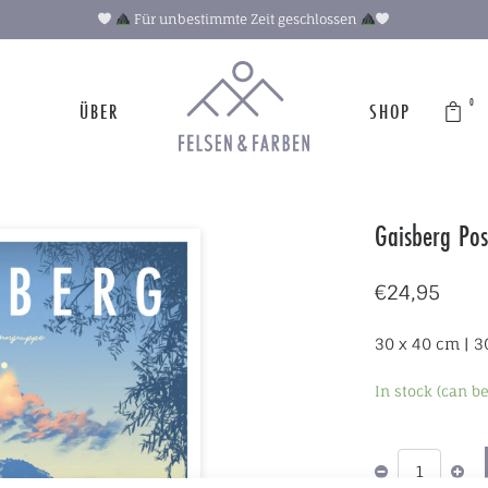
Für unbestimmte Zeit geschlossen
0
ÜBER
SHOP
Gaisberg Pos
€
24,95
30 x 40 cm | 3
In stock (can b